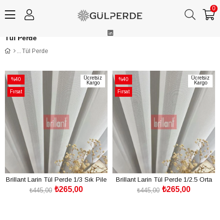
0
Tül Perde
Tül Perde
Ücretsiz
Ücretsiz
%40
%40
Kargo
Kargo
İndirim
İndirim
Fırsat
Fırsat
%40İndirim
%40İndirim
Ürünü
Ürünü
Brillant Larin Tül Perde 1/3 Sık Pile
Brillant Larin Tül Perde 1/2.5 Orta
₺265,00
₺265,00
Pile
₺445,00
₺445,00
SEPETE EKLE
SEPETE EKLE